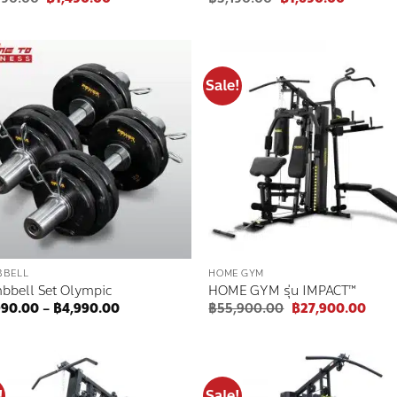
price
price
price
price
was:
is:
was:
is:
฿2,990.00.
฿1,490.00.
฿3,190.00.
฿1,690.
Sale!
Add to
Add
wishlist
wish
BBELL
HOME GYM
bbell Set Olympic
HOME GYM รุ่น IMPACT™
Price
Original
Curr
990.00
–
฿
4,990.00
฿
55,900.00
฿
27,900.00
range:
price
price
฿2,990.00
was:
is:
through
฿55,900.00.
฿27,
฿4,990.00
!
Sale!