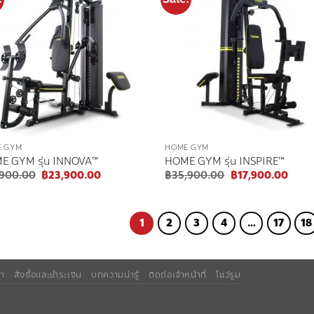
Add to
Add
wishlist
wish
 GYM
HOME GYM
E GYM รุ่น INNOVA™
HOME GYM รุ่น INSPIRE™
Original
Current
Original
Curre
,900.00
฿
23,900.00
฿
35,900.00
฿
17,900.00
price
price
price
price
was:
is:
was:
is:
฿47,900.00.
฿23,900.00.
฿35,900.00.
฿17,9
1
2
3
4
…
17
18
้า
สั่งซื้อและชำระเงิน
บทความน่ารู้
ติดต่อเจ้าหน้าที่
โชว์รูม