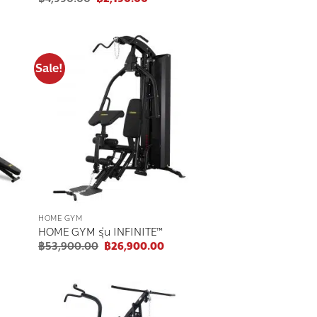
price
price
was:
is:
00.
฿4,990.00.
฿2,190.00.
Sale!
 to
Add to
list
wishlist
HOME GYM
HOME GYM รุ่น INFINITE™
ent
Original
Current
฿
53,900.00
฿
26,900.00
price
price
was:
is:
900.00.
฿53,900.00.
฿26,900.00.