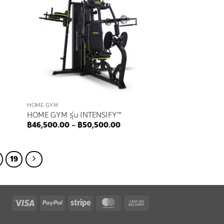
 to
Add to
list
wishlist
HOME GYM
HOME GYM รุ่น INTENSIFY™
nt
Price
฿
46,500.00
–
฿
50,500.00
range:
฿46,500.00
00.00.
through
฿50,500.00
19
Visa
PayPal
Stripe
MasterCard
Cash
On