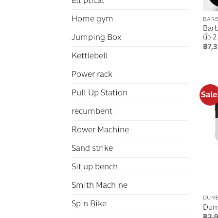
Elliptical
Home gym
BARB
Barb
Jumping Box
นิ้ว 
฿
7,
Kettlebell
Power rack
Pull Up Station
Sale
recumbent
Rower Machine
Sand strike
Sit up bench
Smith Machine
DUM
Spin Bike
Dumb
฿
2,