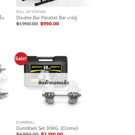
PULL UP STATION
้น
Double Bar Parallel Bar บาร์คู่
Original
Current
฿
1,990.00
฿
990.00
price
price
was:
is:
00.
฿1,990.00.
฿990.00.
Sale!
 to
Add to
list
wishlist
สินค้าหมดแล้ว
DUMBBELL
Dumbbell Set 30KG. (Crome)
Original
Current
฿
4,990.00
฿
2,190.00