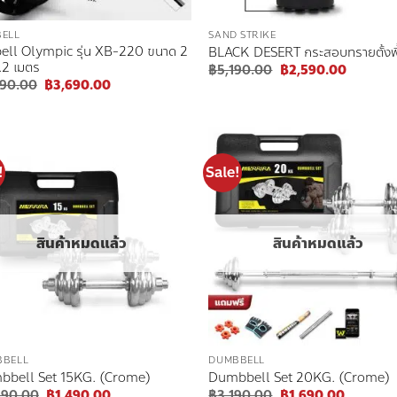
ELL
SAND STRIKE
ell Olympic รุ่น XB-220 ขนาด 2
BLACK DESERT กระสอบทรายตั้งพื
2.2 เมตร
Original
Current
฿
5,190.00
฿
2,590.00
price
price
Original
Current
390.00
฿
3,690.00
was:
is:
price
price
฿5,190.00.
฿2,590.
was:
is:
฿7,390.00.
฿3,690.00.
!
Sale!
Add to
Add
wishlist
wish
สินค้าหมดแล้ว
สินค้าหมดแล้ว
BBELL
DUMBBELL
bell Set 15KG. (Crome)
Dumbbell Set 20KG. (Crome)
Original
Current
Original
Current
990.00
฿
1,490.00
฿
3,190.00
฿
1,690.00