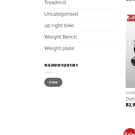
Treadmill
Uncategorized
up right bike
Weight Bench
Weight plate
กรองตามราคา
ราคา
ราคา
กรอง
ต่ำ
สูงสุด
สุด
DUM
Dum
฿
2,
Sale