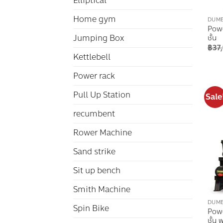
Elliptical
Home gym
DUMB
Powe
Jumping Box
ชั้น
฿
37
Kettlebell
Power rack
Pull Up Station
Sale
recumbent
Rower Machine
Sand strike
Sit up bench
Smith Machine
DUM
Spin Bike
Powe
ชั้น