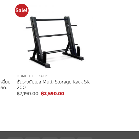
Sale!
 to
Add to
list
wishlist
DUMBBELL RACK
หลี่ยม
ชั้นวางดัมเบล Multi Storage Rack SR-
 กก.
200
nt
Original
Current
฿
7,190.00
฿
3,590.00
price
price
was:
is:
00.00.
฿7,190.00.
฿3,590.00.