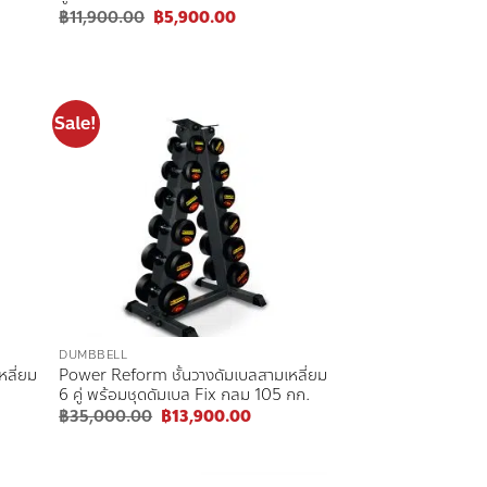
nt
Original
Current
฿
11,900.00
฿
5,900.00
price
price
was:
is:
00.00.
฿11,900.00.
฿5,900.00.
Sale!
 to
Add to
list
wishlist
DUMBBELL
หลี่ยม
Power Reform ชั้นวางดัมเบลสามเหลี่ยม
6 คู่ พร้อมชุดดัมเบล Fix กลม 105 กก.
Original
Current
฿
35,000.00
฿
13,900.00
price
price
was:
is:
.00.
฿35,000.00.
฿13,900.00.