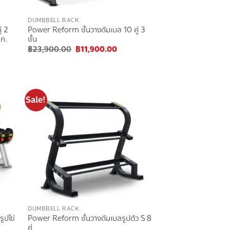
DUMBBELL RACK
่ 2
Power Reform ชั้นวางดัมเบล 10 คู่ 3
กก.
ชั้น
nt
Original
Current
฿
23,900.00
฿
11,900.00
price
price
was:
is:
900.00.
฿23,900.00.
฿11,900.00.
Sale!
 to
Add to
list
wishlist
DUMBBELL RACK
ูปไข่
Power Reform ชั้นวางดัมเบลรูปตัว S 8
คู่