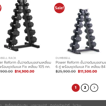
!
Sale!
Add to
Add
wishlist
wish
BELL RACK
DUMBBELL
r Reform ชั้นวางดัมเบลสามเหลี่ยม
Power Reform ชั้นวางดัมเบลสามเ
 พร้อมชุดดัมเบล Fix เหลี่ยม 105 กก.
6 คู่ พร้อมชุดดัมเบล Fix เหลี่ยม 84
Original
Current
Original
Curre
,900.00
฿
14,900.00
฿
25,900.00
฿
11,500.00
price
price
price
price
was:
is:
was:
is:
฿29,900.00.
฿14,900.00.
฿25,900.00.
฿11,5
1
2
้า
สั่งซื้อและชำระเงิน
บทความน่ารู้
ติดต่อเจ้าหน้าที่
โชว์รูม