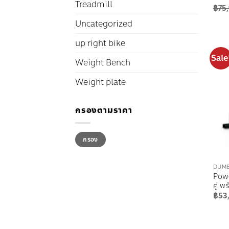
Treadmill
฿
75
Uncategorized
up right bike
Sale
Weight Bench
Weight plate
กรองตามราคา
ราคา
ราคา
กรอง
ต่ำ
สูงสุด
สุด
DUMB
Powe
คู่ 
฿
53