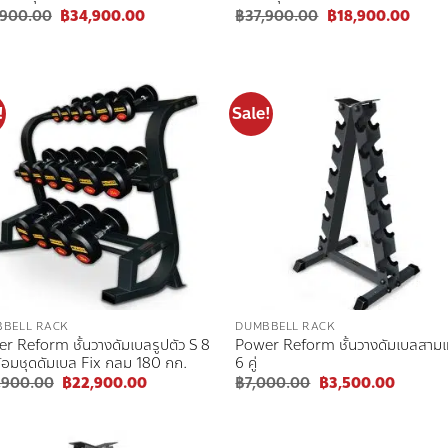
Original
Current
Original
Curre
,900.00
฿
34,900.00
฿
37,900.00
฿
18,900.00
price
price
price
price
was:
is:
was:
is:
฿75,900.00.
฿34,900.00.
฿37,900.00.
฿18,9
!
Sale!
Add to
Add
wishlist
wish
BELL RACK
DUMBBELL RACK
r Reform ชั้นวางดัมเบลรูปตัว S 8
Power Reform ชั้นวางดัมเบลสามเ
พร้อมชุดดัมเบล Fix กลม 180 กก.
6 คู่
Original
Current
Original
Current
,900.00
฿
22,900.00
฿
7,000.00
฿
3,500.00
price
price
price
price
was:
is:
was:
is:
฿53,900.00.
฿22,900.00.
฿7,000.00.
฿3,500