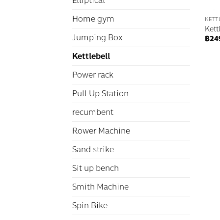
Elliptical
Home gym
KETT
Kett
Jumping Box
฿
24
Kettlebell
Power rack
Pull Up Station
recumbent
Rower Machine
Sand strike
Sit up bench
Smith Machine
Spin Bike