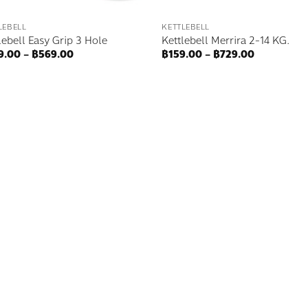
LEBELL
KETTLEBELL
lebell Easy Grip 3 Hole
Kettlebell Merrira 2-14 KG.
Price
Price
9.00
–
฿
569.00
฿
159.00
–
฿
729.00
range:
range:
฿249.00
฿159.00
through
through
฿569.00
฿729.00