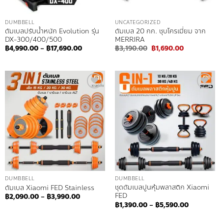
DUMBBELL
UNCATEGORIZED
ดัมเบลปรับน้ำหนัก Evolution รุ่น
ดัมเบล 20 กก. ชุบโครเมี่ยม จาก
DX-300/400/500
MERRIRA
Price
Original
Current
฿
4,990.00
–
฿
17,690.00
฿
3,190.00
฿
1,690.00
range:
price
price
฿4,990.00
was:
is:
through
฿3,190.00.
฿1,690.00.
฿17,690.00
Add to
Add to
wishlist
wishlist
DUMBBELL
DUMBBELL
ชุดดัมเบลปูนหุ้มพลาสติก Xiaomi
ดัมเบล Xiaomi FED Stainless
FED
Price
฿
2,090.00
–
฿
3,990.00
range:
Price
฿
1,390.00
–
฿
5,590.00
฿2,090.00
range:
through
฿1,390.0