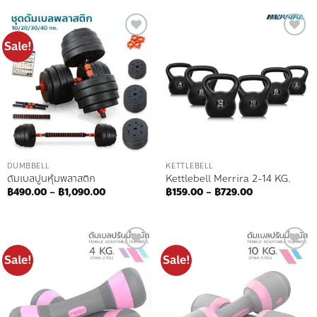
฿3,990.00
through
฿5,590.0
Sale!
Add to
Add to
wishlist
wishlist
DUMBBELL
KETTLEBELL
ดัมเบลปูนหุ้มพลาสติก
Kettlebell Merrira 2-14 KG.
Price
Price
฿
490.00
–
฿
1,090.00
฿
159.00
–
฿
729.00
range:
range:
฿490.00
฿159.00
through
through
฿1,090.00
฿729.00
Sale!
Sale!
Add to
Add to
wishlist
wishlist