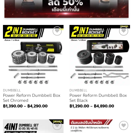
Add to
Add to
wishlist
wishlist
DUMBBELL
DUMBBELL
Power Reform Dumbbell Box
Power Reform Dumbbell Box
Set Chromed
Set Black
Price
Price
฿
1,390.00
–
฿
4,290.00
฿
1,290.00
–
฿
4,890.00
range:
range:
฿1,390.00
฿1,290.0
through
through
฿4,290.00
฿4,890.0