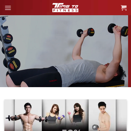
ข้าม
ไป
ยัง
เนื้อหา
DUMBBELL
ดัมเบล