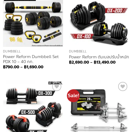
Add to
Add to
wishlist
wishlist
DUMBBELL
DUMBBELL
Power Reform Dumbbell Set
Power Reform ดัมเบลปรับน้ำหนัก
PDX 10 – 40 กก.
Price
฿
2,690.00
–
฿
13,490.00
range:
Price
฿
790.00
–
฿
1,690.00
฿2,690.
range:
through
฿790.00
฿13,490
through
฿1,690.00
Sale!
Add to
Add to
wishlist
wishlist