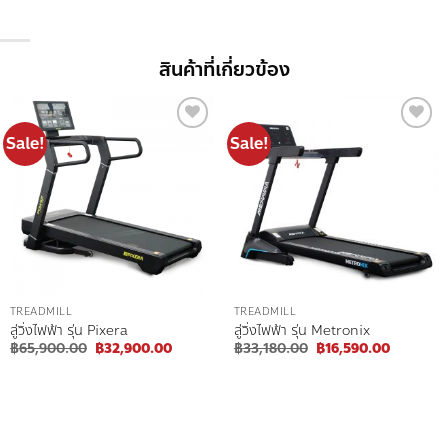
฿100.00
฿359.00
through
through
฿200.00
฿6,220.00
สินค้าที่เกี่ยวข้อง
Sale!
Sale!
Add to
Add to
wishlist
wishlist
TREADMILL
TREADMILL
ลู่วิ่งไฟฟ้า รุ่น Pixera
ลู่วิ่งไฟฟ้า รุ่น Metronix
Original
Current
Original
Current
฿
65,900.00
฿
32,900.00
฿
33,180.00
฿
16,590.00
price
price
price
price
was:
is:
was:
is:
฿65,900.00.
฿32,900.00.
฿33,180.00.
฿16,590.