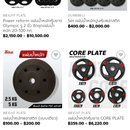
WEIGHT PLATE
DUMBBELL
Power reform แผ่นน้ำหนักหุ้มยาง
Set แผ่นน้ำหนักปูนหุ้มพลาสติก
Olympic รู 2 นิ้ว จัดชุดแผ่นน้ำ
Price
฿
400.00
–
฿
2,000.00
range:
หนัก 20-100 กก.
฿400.00
Price
฿
2,150.00
–
฿
10,500.00
through
range:
฿2,000.00
฿2,150.00
through
฿10,500.00
Add to
Add to
wishlist
wishlist
WEIGHT PLATE
WEIGHT PLATE
แผ่นน้ำหนักพลาสติก (แบบเดี่ยว)
แผ่นน้ำหนักหุ้มยาง CORE PLATE
Price
Price
฿
100.00
–
฿
200.00
฿
359.00
–
฿
6,220.00
range:
range: