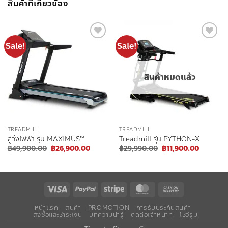
สินค้าที่เกี่ยวข้อง
Sale!
Sale!
Add to
Add to
wishlist
wishlist
สินค้าหมดแล้ว
TREADMILL
TREADMILL
ลู่วิ่งไฟฟ้า รุ่น MAXIMUS™
Treadmill รุ่น PYTHON-X
Original
Current
Original
Current
฿
49,900.00
฿
26,900.00
฿
29,990.00
฿
11,900.00
price
price
price
price
was:
is:
was:
is:
฿49,900.00.
฿26,900.00.
฿29,990.00.
฿11,900.
Visa
PayPal
Stripe
MasterCard
Cash
On
หน้าแรก
สินค้า
PROMOTION
การรับประกันสินค้า
Delivery
สั่งซื้อและชำระเงิน
บทความน่ารู้
ติดต่อเจ้าหน้าที่
โชว์รูม