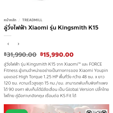
หน้าหลัก
/
TREADMILL
ลู่วิ่งไฟฟ้า Xiaomi รุ่น Kingsmith K15
Original
Current
31,990.00
15,990.00
฿
฿
price
price
ลู่วิ่งไฟฟ้า รุ่น Kingsmith K15 จาก Xiaomi™ และ FORCE
was:
is:
Fitness ผู้แทนจำหน่ายอย่างเป็นทางการของ Xiaomi Youpin
฿31,990.00.
฿15,990.00.
มอเตอร์ High Torque 1.25 HP พื้นที่วิ่ง กว้าง 48 ซม. x ยาว
120 ซม. ความเร็วสูงสุด 15 กม./ชม. สามารถพับเก็บพิงกำแพง
ได้ 90 องศา พับเก็บได้มีล้อเลื่อน เป็น Global Version ปลั๊กไทย
ไฟไทย คู่มือภาษาอังกฤษ เชื่อมต่อ KS Fit ได้