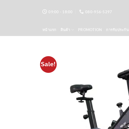
ข้าม
ไป
09:00 - 18:00
080-956-5297
ยัง
เนื้อหา
หน้าแรก
สินค้า
PROMOTION
การรับประกัน
Sale!