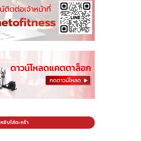
rrow ชิ้น
หยิบใส่ตะกร้า