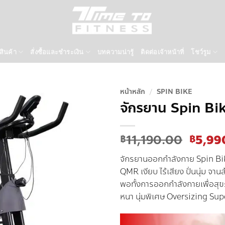
สินค้า
สั่งซื้อและชำระเงิน
บทความน่ารู้
ติดต่อเจ้าหน้าที่
โชว์รูม
หน้าหลัก
/
SPIN BIKE
จักรยาน Spin Bik
Add to
wishlist
Origin
11,190.00
5,99
฿
฿
price
จักรยานออกกำลังกาย Spin Bi
was:
QMR เงียบ ไร้เสียง ปั่นนุ่ม จานล้
฿11,1
พอทั้งการออกกำลังกายเพื่อสุขภ
หนา นุ่มพิเศษ Oversizing Supe