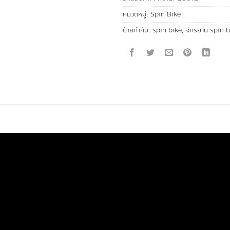
หมวดหมู่:
Spin Bike
ป้ายกำกับ:
spin bike
,
จักรยาน spin b