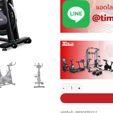
จำนวน จักรยาน Spin Bike รุ่น Spa
รหัสสินค้า:
MRNSPB0012